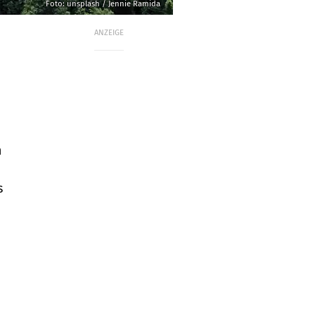
Foto: unsplash / Jennie Ramida
ANZEIGE
n
s