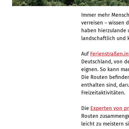
Immer mehr Mensche
verreisen – wissen 
haben hierzulande 
landschaftlich und k
Auf
Ferienstraßen.in
Deutschland, von de
eignen. So kann ma
Die Routen befinden 
enthalten sind, dar
Freizeitaktivitäten.
Die
Experten von p
Routen zusammengest
leicht zu meistern s