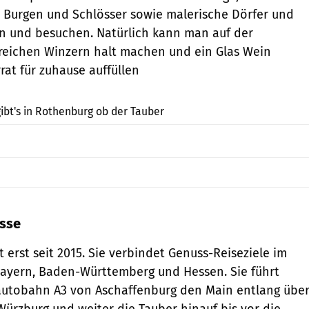
e Burgen und Schlösser sowie malerische Dörfer und
n und besuchen. Natürlich kann man auf der
reichen Winzern halt machen und ein Glas Wein
rat für zuhause auffüllen
LaMiaFotografia / Shutterstock.com
 gibt's in Rothenburg ob der Tauber
üsse
t erst seit 2015. Sie verbindet Genuss-Reiseziele im
Bayern, Baden-Württemberg und Hessen. Sie führt
sautobahn A3 von Aschaffenburg den Main entlang übe
ürzburg und weiter die Tauber hinauf bis vor die