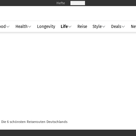
Hefte
Produkte
ood
Health
Longevity
Life
Reise
Style
Deals
Ne
Die 6 schönsten Reiserouten Deutschlands