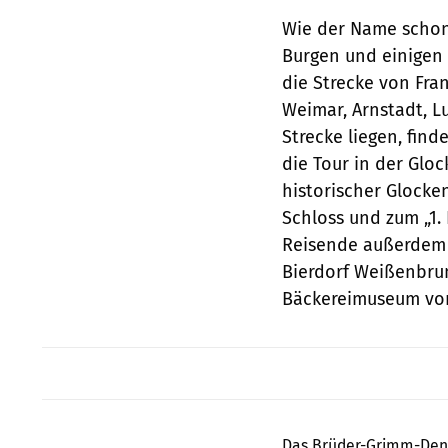
Wie der Name schon 
Burgen und einigen 
die Strecke von Fra
Weimar, Arnstadt, Lu
Strecke liegen, find
die Tour in der Glo
historischer Glocke
Schloss und zum „1
Reisende außerdem 
Bierdorf Weißenbru
Bäckereimuseum vor
Das Brüder-Grimm-Denkm