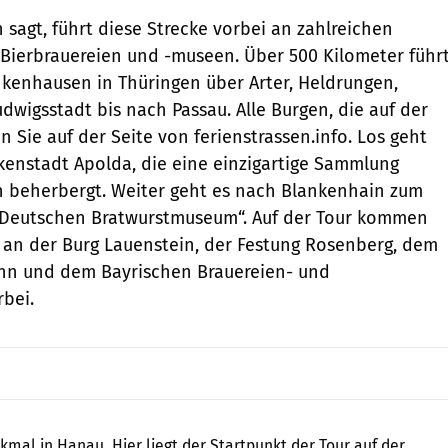
sagt, führt diese Strecke vorbei an zahlreichen
Bierbrauereien und -museen. Über 500 Kilometer führ
nkenhausen in Thüringen über Arter, Heldrungen,
dwigsstadt bis nach Passau. Alle Burgen, die auf der
en Sie auf der Seite von ferienstrassen.info. Los geht
ckenstadt Apolda, die eine einzigartige Sammlung
n beherbergt. Weiter geht es nach Blankenhain zum
. Deutschen Bratwurstmuseum“. Auf der Tour kommen
an der Burg Lauenstein, der Festung Rosenberg, dem
nn und dem Bayrischen Brauereien- und
bei.
Rolf G Wackenberg / Shutterstock.com
al in Hanau. Hier liegt der Startpunkt der Tour auf der