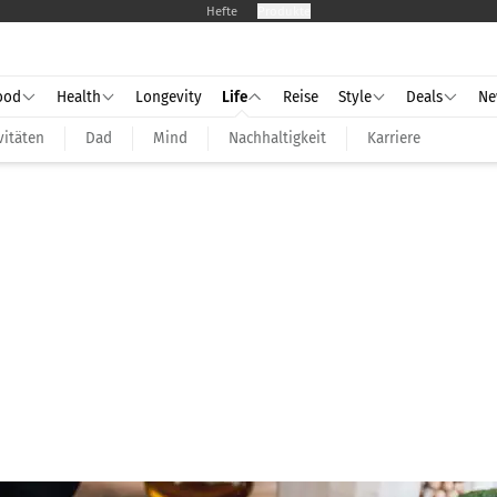
Hefte
Produkte
ood
Health
Longevity
Life
Reise
Style
Deals
Ne
vitäten
Dad
Mind
Nachhaltigkeit
Karriere