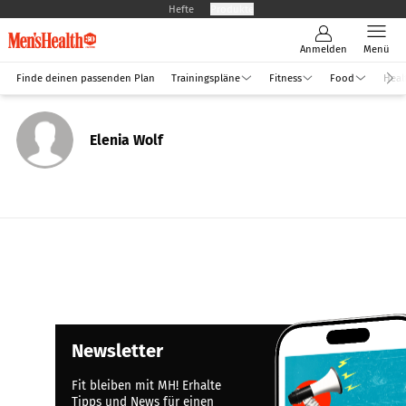
Hefte
Produkte
Anmelden
Menü
Finde deinen passenden Plan
Trainingspläne
Fitness
Food
Heal
Elenia Wolf
Newsletter
Fit bleiben mit MH! Erhalte
Tipps und News für einen