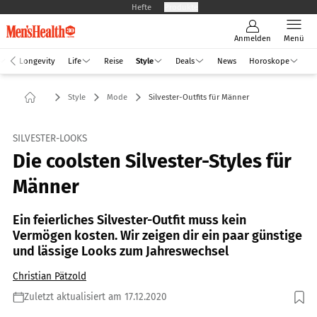
Hefte
Produkte
Anmelden
Menü
Longevity
Life
Reise
Style
Deals
News
Horoskope
Style
Mode
Silvester-Outfits für Männer
SILVESTER-LOOKS
Die coolsten Silvester-Styles für
Männer
Ein feierliches Silvester-Outfit muss kein
Vermögen kosten. Wir zeigen dir ein paar günstige
und lässige Looks zum Jahreswechsel
Christian Pätzold
Zuletzt aktualisiert am 17.12.2020
Foto: gpointstudio / Shutterstock