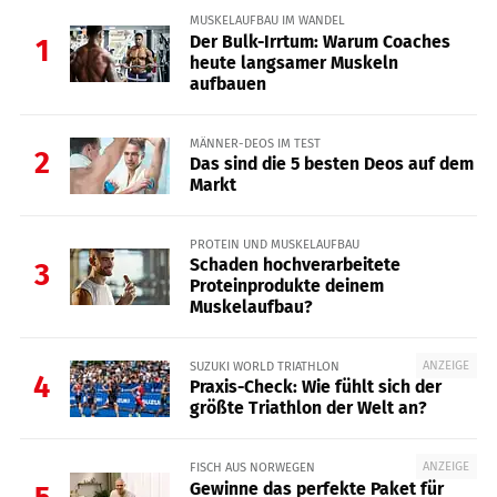
MUSKELAUFBAU IM WANDEL
Der Bulk-Irrtum: Warum Coaches
1
heute langsamer Muskeln
aufbauen
MÄNNER-DEOS IM TEST
2
Das sind die 5 besten Deos auf dem
Markt
PROTEIN UND MUSKELAUFBAU
Schaden hochverarbeitete
3
Proteinprodukte deinem
Muskelaufbau?
ANZEIGE
SUZUKI WORLD TRIATHLON
4
Praxis-Check: Wie fühlt sich der
größte Triathlon der Welt an?
ANZEIGE
FISCH AUS NORWEGEN
Gewinne das perfekte Paket für