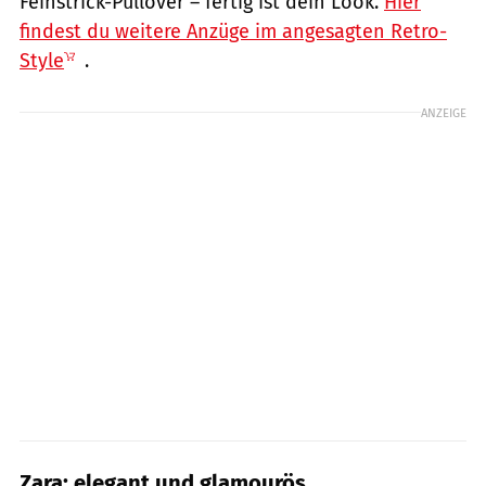
Feinstrick-Pullover – fertig ist dein Look.
Hier
findest du weitere Anzüge im angesagten Retro-
Style
.
ANZEIGE
Zara: elegant und glamourös