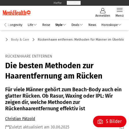
Hefte
Produkte
Anmelden
Menü
Longevity
Life
Reise
Style
Deals
News
Horoskope
le
Body & Care
Rückenhaare entfernen: Methoden für Männer im Überblick
RÜCKENHAARE ENTFERNEN
Die besten Methoden zur
Haarentfernung am Rücken
Für viele Männer gehört zum Beach-Body auch ein
glatter Rücken. Ob Rasur, Waxing oder IPL: Wir
zeigen dir, welche Methoden zur
Rückenhaarentfernung effektiv ist
Christian Pätzold
5 Bilder
Zuletzt aktualisiert am 30.06.2025