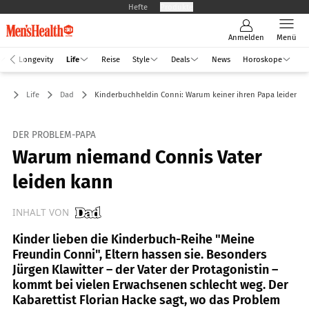
Hefte
Produkte
Anmelden
Menü
Longevity
Life
Reise
Style
Deals
News
Horoskope
Life
Dad
Kinderbuchheldin Conni: Warum keiner ihren Papa leiden k
DER PROBLEM-PAPA
Warum niemand Connis Vater
leiden kann
INHALT VON
Kinder lieben die Kinderbuch-Reihe "Meine
Freundin Conni", Eltern hassen sie. Besonders
Jürgen Klawitter – der Vater der Protagonistin –
kommt bei vielen Erwachsenen schlecht weg. Der
Kabarettist Florian Hacke sagt, wo das Problem