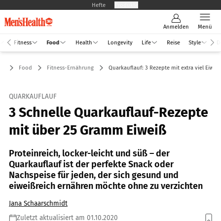
Hefte
Produkte
Anmelden
Menü
Fitness
Food
Health
Longevity
Life
Reise
Style
D
Food
Fitness-Ernährung
Quarkauflauf: 3 Rezepte mit extra viel Eiwei
QUARKAUFLAUF
3 Schnelle Quarkauflauf-Rezepte
mit über 25 Gramm Eiweiß
Proteinreich, locker-leicht und süß – der
Quarkauflauf ist der perfekte Snack oder
Nachspeise für jeden, der sich gesund und
eiweißreich ernähren möchte ohne zu verzichten
Jana Schaarschmidt
Zuletzt aktualisiert am 01.10.2020