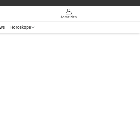
Anmelden
ws
Horoskope