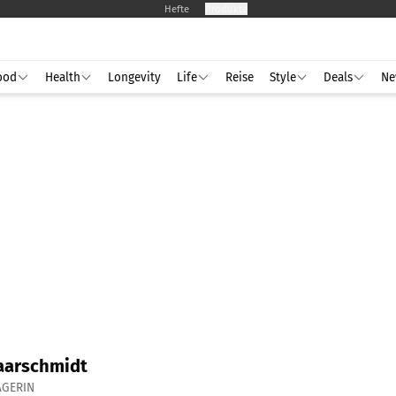
Hefte
Produkte
ood
Health
Longevity
Life
Reise
Style
Deals
Ne
aarschmidt
AGERIN