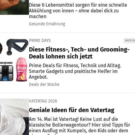
Diese 6 Lebensmittel sorgen für eine schnelle
Abkühlung von innen – ohne dabei dick zu
machen
Gesunde Ernährung
PRIME DAYS
ANZEIG
Diese Fitness-, Tech- und Grooming-
Deals lohnen sich jetzt
Prime Deals für Fitness, Technik und Alltag.
Smarte Gadgets und praktische Helfer im
Angebot.
Deals der Woche
VATERTAG 2026
Geniale Ideen für den Vatertag
Am 14. Mai ist Vatertag! Keine Lust auf die
klassische Bollerwagentour? Hier sind Tipps für
einen Ausflug mit Kumpels, den Kids oder dem