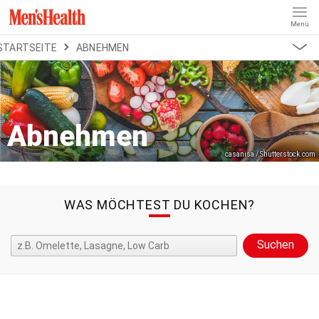
Menü
REZEPTE
STARTSEITE
ABNEHMEN
ABNEHMEN
MUSKELAUFBAU
ALLES
ERNÄHRUNGSFORMEN
REZEPTKATEGORIEN
LOW CARB
LOW FAT
Abnehmen
KETO
casanisa / Shutterstock.com
KALORIENARM
WAS MÖCHTEST DU KOCHEN?