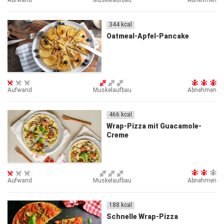
Aufwand
Muskelaufbau
Abnehmen
344
kcal
Oatmeal-Apfel-Pancake
Aufwand
Muskelaufbau
Abnehmen
466
kcal
Wrap-Pizza mit Guacamole-
Creme
Aufwand
Muskelaufbau
Abnehmen
188
kcal
Schnelle Wrap-Pizza