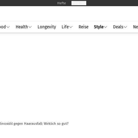
Hefte
Produkte
ood
Health
Longevity
Life
Reise
Style
Deals
Ne
inoxidil gegen Haarausfall: Wirklich so gut?