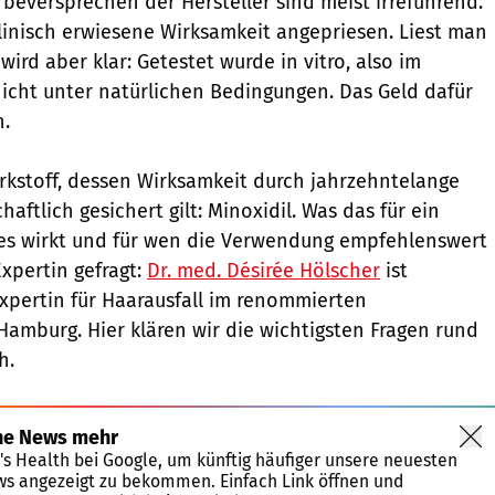
rbeversprechen der Hersteller sind meist irreführend.
klinisch erwiesene Wirksamkeit angepriesen. Liest man
wird aber klar: Getestet wurde in vitro, also im
icht unter natürlichen Bedingungen. Das Geld dafür
n.
irkstoff, dessen Wirksamkeit durch jahrzehntelange
haftlich gesichert gilt: Minoxidil. Was das für ein
ie es wirkt und für wen die Verwendung empfehlenswert
Expertin gefragt:
Dr. med. Désirée Hölscher
ist
pertin für Haarausfall im renommierten
amburg. Hier klären wir die wichtigsten Fragen rund
h.
ne News mehr
's Health bei Google, um künftig häufiger unsere neuesten
ws angezeigt zu bekommen. Einfach Link öffnen und