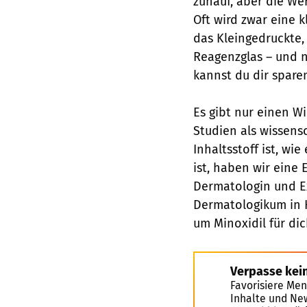
zuhauf, aber die We
Oft wird zwar eine 
das Kleingedruckte, 
Reagenzglas – und n
kannst du dir spare
Es gibt nur einen W
Studien als wissensc
Inhaltsstoff ist, w
ist, haben wir eine 
Dermatologin und Ex
Dermatologikum in H
um Minoxidil für dic
Verpasse kei
Favorisiere Men
Inhalte und Ne