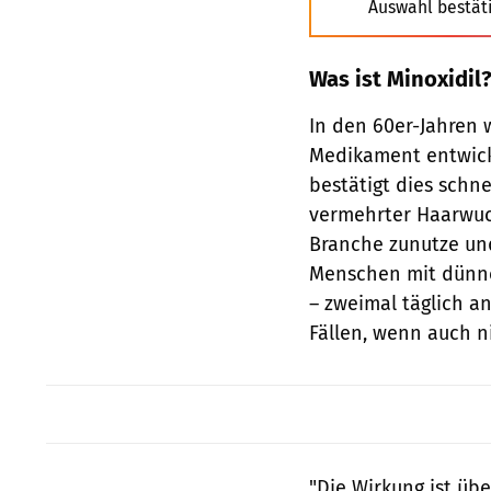
Auswahl bestät
Was ist Minoxidil
In den 60er-Jahren 
Medikament entwick
bestätigt dies schne
vermehrter Haarwuc
Branche zunutze un
Menschen mit dünne
– zweimal täglich a
Fällen, wenn auch ni
"Die Wirkung ist üb