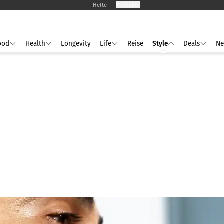
Hefte
Produkte
ood
Health
Longevity
Life
Reise
Style
Deals
Ne