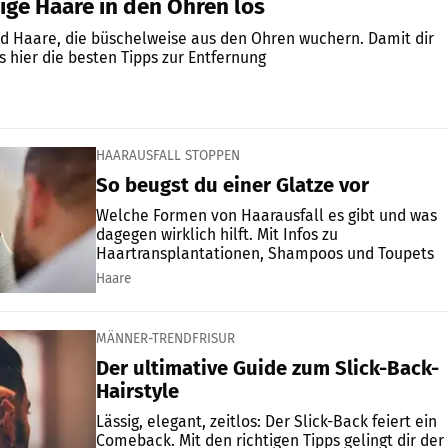
ige Haare in den Ohren los
nd Haare, die büschelweise aus den Ohren wuchern. Damit dir
’s hier die besten Tipps zur Entfernung
HAARAUSFALL STOPPEN
So beugst du einer Glatze vor
Welche Formen von Haarausfall es gibt und was
dagegen wirklich hilft. Mit Infos zu
Haartransplantationen, Shampoos und Toupets
Haare
MÄNNER-TRENDFRISUR
Der ultimative Guide zum Slick-Back-
Hairstyle
Lässig, elegant, zeitlos: Der Slick-Back feiert ein
Comeback. Mit den richtigen Tipps gelingt dir der