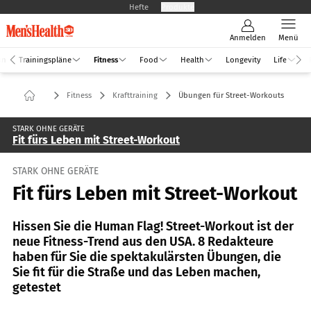
Hefte
Produkte
Anmelden
Menü
an
Trainingspläne
Fitness
Food
Health
Longevity
Life
Fitness
Krafttraining
Übungen für Street-Workouts
STARK OHNE GERÄTE
Fit fürs Leben mit Street-Workout
STARK OHNE GERÄTE
Fit fürs Leben mit Street-Workout
Hissen Sie die Human Flag! Street-Workout ist der
neue Fitness-Trend aus den USA. 8 Redakteure
haben für Sie die spektakulärsten Übungen, die
Sie fit für die Straße und das Leben machen,
getestet