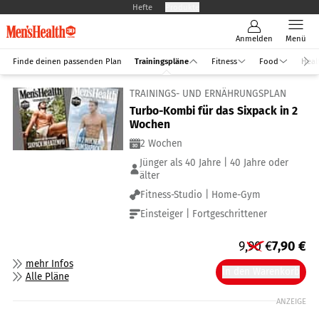
Hefte
Produkte
Anmelden
Menü
Finde deinen passenden Plan
Trainingspläne
Fitness
Food
Heal
TRAININGS- UND ERNÄHRUNGSPLAN
Turbo-Kombi für das Sixpack in 2
Wochen
2 Wochen
Jünger als 40 Jahre | 40 Jahre oder
älter
Fitness-Studio | Home-Gym
Einsteiger | Fortgeschrittener
9,90
€
7,90
€
mehr Infos
In den Warenkorb
Alle Pläne
ANZEIGE