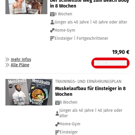
Der schnellste Weg zum Beach Body
in 8 Wochen
8 Wochen
Jünger als 40 Jahre | 40 Jahre oder älter
Home-Gym
Einsteiger | Fortgeschrittener
19,90
€
mehr Infos
In den Warenkorb
Alle Pläne
TRAININGS- UND ERNÄHRUNGSPLAN
Muskelaufbau für Einsteiger in 8
Wochen
8 Wochen
Jünger als 40 Jahre | 40 Jahre oder
älter
Home-Gym
Einsteiger