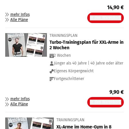
14,90
€
mehr Infos
In den Warenkorb
Alle Pläne
TRAININGSPLAN
Turbo-Trainingsplan für XXL-Arme in
2 Wochen
2 Wochen
Jünger als 40 Jahre | 40 Jahre oder älter
Eigenes Körpergewicht
Fortgeschrittener
9,90
€
mehr Infos
In den Warenkorb
Alle Pläne
TRAININGSPLAN
XL-Arme im Home-Gym in 8