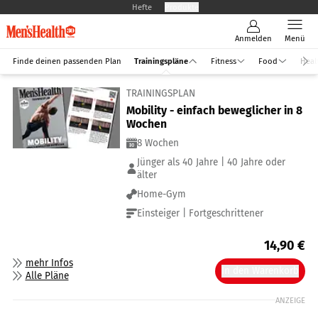
Hefte
Produkte
Anmelden
Menü
Finde deinen passenden Plan
Trainingspläne
Fitness
Food
Heal
TRAININGSPLAN
Mobility - einfach beweglicher in 8
Wochen
8 Wochen
Jünger als 40 Jahre | 40 Jahre oder
älter
Home-Gym
Einsteiger | Fortgeschrittener
14,90
€
mehr Infos
In den Warenkorb
Alle Pläne
ANZEIGE