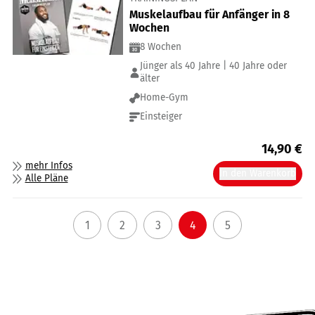
Muskelaufbau für Anfänger in 8
Wochen
8 Wochen
Jünger als 40 Jahre | 40 Jahre oder
älter
Home-Gym
Einsteiger
14,90
€
mehr Infos
In den Warenkorb
Alle Pläne
1
2
3
4
5