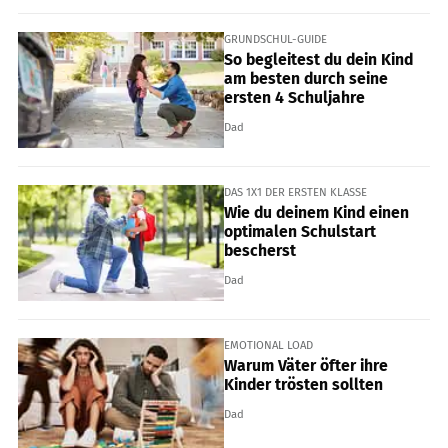
GRUNDSCHUL-GUIDE
So begleitest du dein Kind
am besten durch seine
ersten 4 Schuljahre
Dad
DAS 1X1 DER ERSTEN KLASSE
Wie du deinem Kind einen
optimalen Schulstart
bescherst
Dad
EMOTIONAL LOAD
Warum Väter öfter ihre
Kinder trösten sollten
Dad