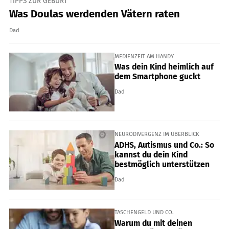
TIPPS ZUR GEBURT
Was Doulas werdenden Vätern raten
Dad
MEDIENZEIT AM HANDY
Was dein Kind heimlich auf
dem Smartphone guckt
Dad
NEURODIVERGENZ IM ÜBERBLICK
ADHS, Autismus und Co.: So
kannst du dein Kind
bestmöglich unterstützen
Dad
TASCHENGELD UND CO.
Warum du mit deinen