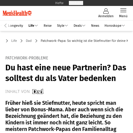
Hefte
Produkte
Anmelden
Menü
Longevity
Life
Reise
Style
Deals
News
Horoskope
Life
Dad
Patchwork-Papa: So wichtig ist die Stiefmutter für deine Kin
PATCHWORK-PROBLEME
Du hast eine neue Partnerin? Das
solltest du als Vater bedenken
INHALT VON
Früher hieß sie Stiefmutter, heute spricht man
lieber von Bonus-Mama. Aber auch wenn sich die
Bezeichnung geändert hat, die Beziehung zu den
Kindern ist immer noch nicht ganz leicht. So
meistern Patchwork-Papas den Familienalltag