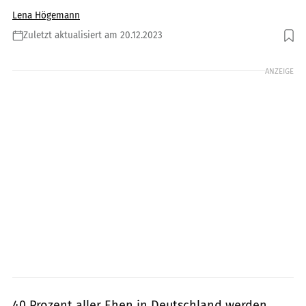
Lena Högemann
Zuletzt aktualisiert am 20.12.2023
Foto: Shutterstock.com // Gladskikh Tatiana
ANZEIGE
40 Prozent aller Ehen in Deutschland werden