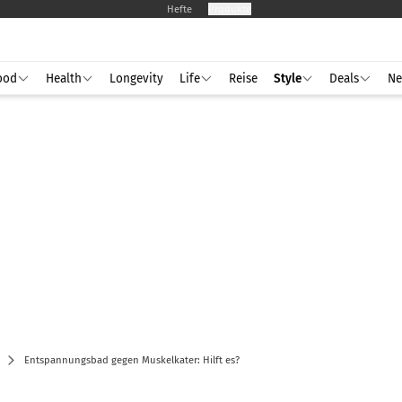
Hefte
Produkte
ood
Health
Longevity
Life
Reise
Style
Deals
Ne
Entspannungsbad gegen Muskelkater: Hilft es?