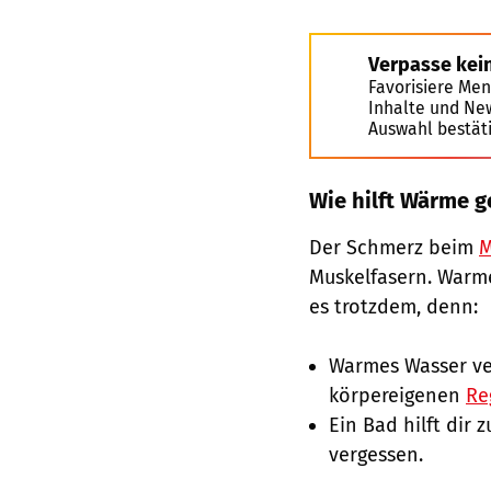
Verpasse kei
Favorisiere Men
Inhalte und Ne
Auswahl bestät
Wie hilft Wärme 
Der Schmerz beim
M
Muskelfasern. Warme
es trotzdem, denn:
Warmes Wasser ver
körpereigenen
Re
Ein Bad hilft dir
vergessen.