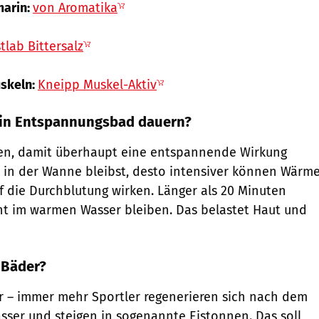
marin:
von Aromatika
tlab Bittersalz
uskeln:
Kneipp Muskel-Aktiv
 ein Entspannungsbad dauern?
en, damit überhaupt eine entspannende Wirkung
 du in der Wanne bleibst, desto intensiver können Wärm
 die Durchblutung wirken. Länger als 20 Minuten
cht im warmen Wasser bleiben. Das belastet Haut und
 Bäder?
r – immer mehr Sportler regenerieren sich nach dem
sser und steigen in sogenannte Eistonnen. Das soll