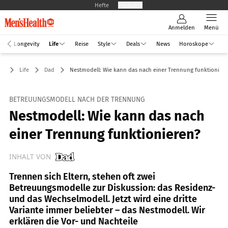
Hefte
Produkte
Anmelden
Menü
Longevity
Life
Reise
Style
Deals
News
Horoskope
Life
Dad
Nestmodell: Wie kann das nach einer Trennung funktionier
BETREUUNGSMODELL NACH DER TRENNUNG
Nestmodell: Wie kann das nach
einer Trennung funktionieren?
INHALT VON
Trennen sich Eltern, stehen oft zwei
Betreuungsmodelle zur Diskussion: das Residenz-
und das Wechselmodell. Jetzt wird eine dritte
Variante immer beliebter – das Nestmodell. Wir
erklären die Vor- und Nachteile