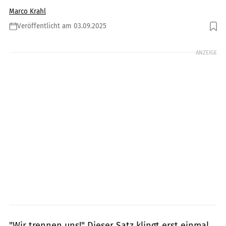
Marco Krahl
Veröffentlicht am 03.09.2025
Foto: Shutterstock.com / PeopleImages.com - Yuri A
ANZEIGE
"Wir trennen uns!" Dieser Satz klingt erst einmal