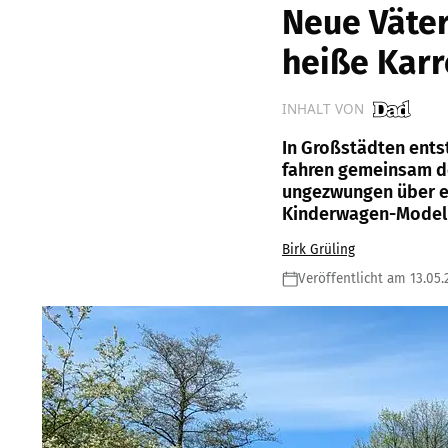
Neue Väter
heiße Kar
INHALT VON
In Großstädten ent
fahren gemeinsam d
ungezwungen über ec
Kinderwagen-Model
Birk Grüling
Veröffentlicht am 13.05.