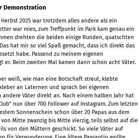
r Demonstration
 Herbst 2025 war trotzdem alles andere als ein
etter war mies, zum Treffpunkt im Park kam genau ein
ammen drehten die beiden einige Runden, quatschten
Das hat mir so viel Spaß gemacht, dass ich direkt das
gesetzt habe. Passend zu meinem eigenen
gt er. Beim zweiten Mal kamen dann schon acht Väter.
ber weiß, wie man eine Botschaft streut, klebte
fkleber an Laternen und sprach bei eigenen
andere Väter direkt an. Nach einem halben Jahr hat
Club" nun über 700 Follower auf Instagram. Zum letzten
bestem Sonnenschein schon über 20 Papas aus dem
von Mitte zwanzig bis Mitte vierzig, teils selbst auf die
ils von den Müttern geschickt. So viele Väter auf
n für Verwunderung. Eine ältere Passantin wollte