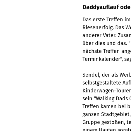
Daddyauflauf ode
Das erste Treffen im
Riesenerfolg. Das W
anderer Vater. Zus
über dies und das. "
nächste Treffen an
Terminkalender", sa
Sendel, der als Wer
selbstgestaltete Au
Kinderwagen-Touren 
sein "Walking Dads 
Treffen kamen bei 
ganzen Stadtgebiet, 
Gruppe gestoßen, te
einem Haufen sorgte