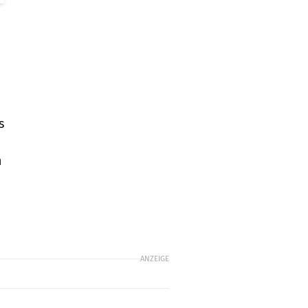
s
h
ANZEIGE