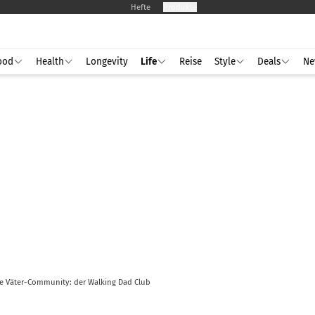
Hefte
Produkte
ood
Health
Longevity
Life
Reise
Style
Deals
Ne
e Väter-Community: der Walking Dad Club