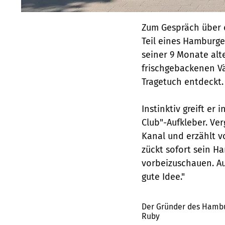
Zum Gespräch über d
Teil eines Hamburge
seiner 9 Monate al
frischgebackenen Vä
Tragetuch entdeckt.
Instinktiv greift e
Club"-Aufkleber. Ver
Kanal und erzählt 
zückt sofort sein H
vorbeizuschauen. Auc
gute Idee."
Der Gründer des Hambur
Ruby