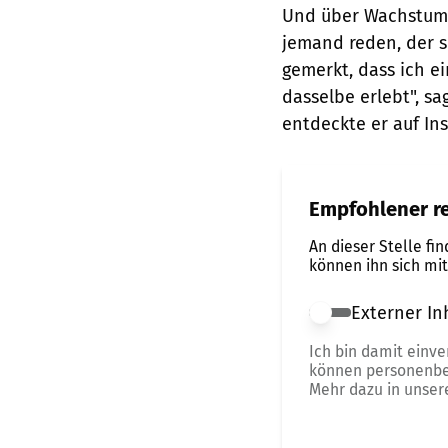
Und über Wachstums
jemand reden, der s
gemerkt, dass ich e
dasselbe erlebt", s
entdeckte er auf In
Empfohlener re
An dieser Stelle fi
können ihn sich mi
Externer In
Externer Inhalt 
Ich bin damit einv
können personenbe
Mehr dazu in unse