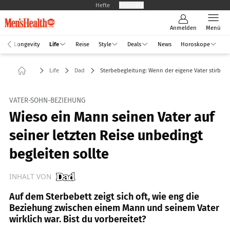
Hefte
Produkte
Anmelden
Menü
Longevity
Life
Reise
Style
Deals
News
Horoskope
Life
Dad
Sterbebegleitung: Wenn der eigene Vater stirbt
VATER-SOHN-BEZIEHUNG
Wieso ein Mann seinen Vater auf
seiner letzten Reise unbedingt
begleiten sollte
INHALT VON
Auf dem Sterbebett zeigt sich oft, wie eng die
Beziehung zwischen einem Mann und seinem Vater
wirklich war. Bist du vorbereitet?