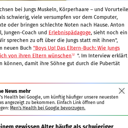
chsen bei Jungs Muskeln, Körperhaare – und Vorurteile
 als schwierig, viele versumpfen vor dem Computer,
kte oder bringen schlechte Noten nach Hause. Anton
el, Jungen-Coach und
Erlebnispädagoge
, sieht noch ein
ir sprechen zu oft über die Jungs statt mit ihnen",
nem neuen Buch
"Boys Up! Das Eltern-Buch: Wie Jungs
sich von ihren Eltern wünschen
". Im Interview erklärt
n können, damit ihre Söhne gut durch die Pubertät
ne News mehr
's Health bei Google, um künftig häufiger unsere neuesten
ws angezeigt zu bekommen. Einfach Link öffnen und
igen:
Men's Health bei Google bevorzugen.
inem gewissen Alter häufig als schwieriger