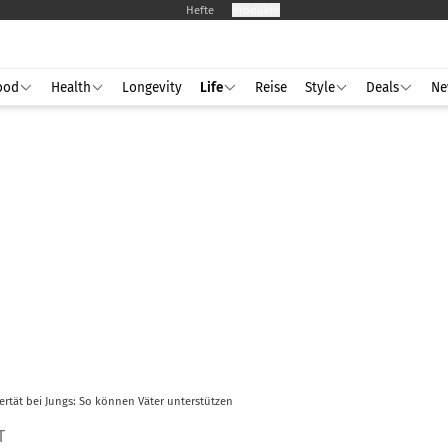
Hefte
Produkte
ood
Health
Longevity
Life
Reise
Style
Deals
Ne
rtät bei Jungs: So können Väter unterstützen
T