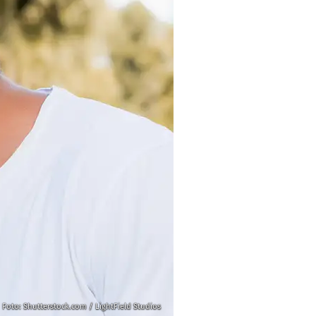
Foto: Shutterstock.com / LightField Studios