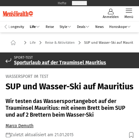
Hefte
Produkte
Anmelden
Menü
Longevity
Life
Reise
Style
Deals
News
Horoskope
Life
Reise & Aktivitäten
SUP und Wasser-Ski auf Mauritius
SPORT-TEST
Sporturlaub auf der Trauminsel Mauritius
WASSERSPORT IM TEST
SUP und Wasser-Ski auf Mauritius
Wir testen das Wassersportangebot auf der
Trauminsel Mauritius: mit einem Brett beim SUP
und auf 2 Brettern beim Wasser-Ski
Marco Demuth
Zuletzt aktualisiert am 21.01.2015
Foto: Marco Demuth