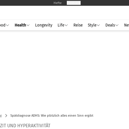
Hefte
Produkte
ood
Health
Longevity
Life
Reise
Style
Deals
Ne
g
Spätdiagnose ADHS: Wie plötzlich alles einen Sinn ergibt
ZIT UND HYPERAKTIVITÄT