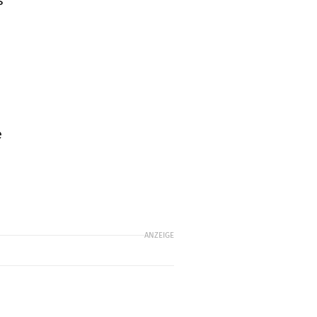
s
e
ANZEIGE