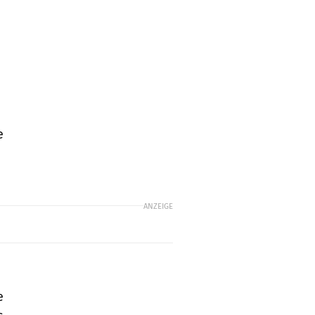
e
ANZEIGE
e