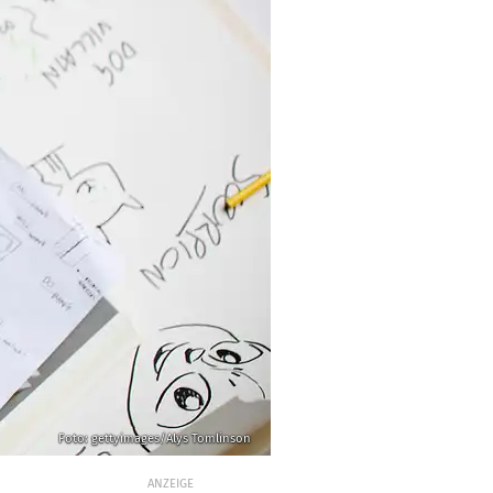
Foto: gettyimages/Alys Tomlinson
ANZEIGE