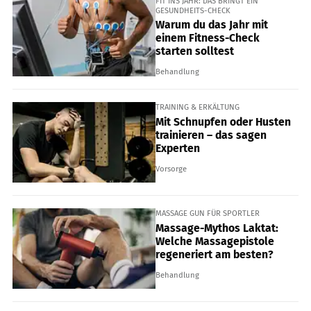
FIT INS JAHR: DAS BRINGT EIN
GESUNDHEITS-CHECK
Warum du das Jahr mit
einem Fitness-Check
starten solltest
Behandlung
TRAINING & ERKÄLTUNG
Mit Schnupfen oder Husten
trainieren – das sagen
Experten
Vorsorge
MASSAGE GUN FÜR SPORTLER
Massage-Mythos Laktat:
Welche Massagepistole
regeneriert am besten?
Behandlung