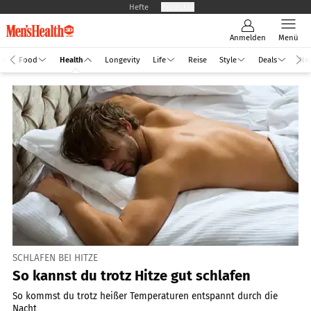
Hefte
Produkte
Anmelden
Menü
Food
Health
Longevity
Life
Reise
Style
Deals
Ne
SCHLAFEN BEI HITZE
So kannst du trotz Hitze gut schlafen
So kommst du trotz heißer Temperaturen entspannt durch die
Nacht