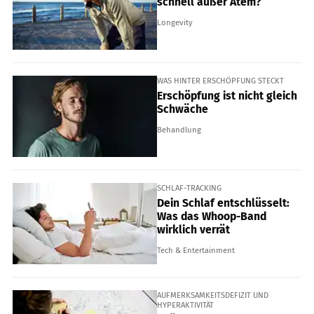
schnell außer Atem?
Longevity
WAS HINTER ERSCHÖPFUNG STECKT
Erschöpfung ist nicht gleich
Schwäche
Behandlung
SCHLAF-TRACKING
Dein Schlaf entschlüsselt:
Was das Whoop-Band
wirklich verrät
Tech & Entertainment
AUFMERKSAMKEITSDEFIZIT UND
HYPERAKTIVITÄT