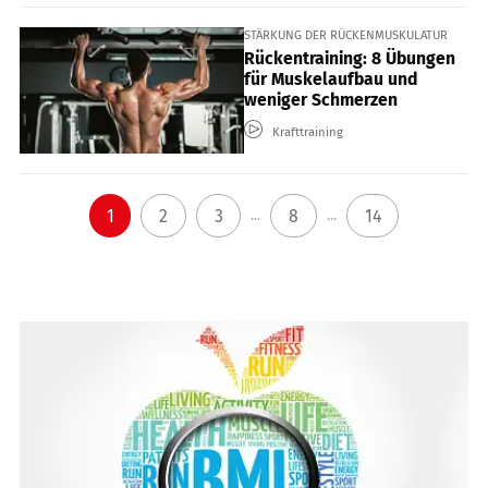
STÄRKUNG DER RÜCKENMUSKULATUR
Rückentraining: 8 Übungen
für Muskelaufbau und
weniger Schmerzen
Krafttraining
1
2
3
8
14
...
...