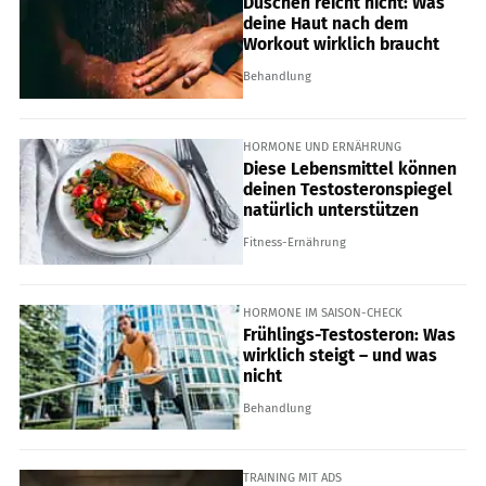
Duschen reicht nicht: Was
deine Haut nach dem
Workout wirklich braucht
Behandlung
HORMONE UND ERNÄHRUNG
Diese Lebensmittel können
deinen Testosteronspiegel
natürlich unterstützen
Fitness-Ernährung
HORMONE IM SAISON-CHECK
Frühlings-Testosteron: Was
wirklich steigt – und was
nicht
Behandlung
TRAINING MIT ADS