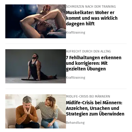
SCHMERZEN NACH DEM TRAINING
Muskelkater: Woher er
kommt und was wirklich
dagegen hilft
Krafttraining
AUFRECHT DURCH DEN ALLTAG
7 Fehlhaltungen erkennen
und korrigieren: Mit
gezielten Übungen
Krafttraining
MIDLIFE-CRISIS BEI MÄNNERN
Midlife-Crisis bei Männern:
Anzeichen, Ursachen und
Strategien zum Überwinden
Behandlung