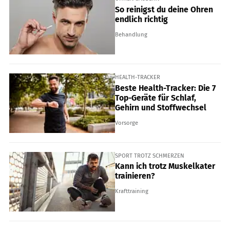
So reinigst du deine Ohren
endlich richtig
Behandlung
HEALTH-TRACKER
Beste Health-Tracker: Die 7
Top-Geräte für Schlaf,
Gehirn und Stoffwechsel
Vorsorge
SPORT TROTZ SCHMERZEN
Kann ich trotz Muskelkater
trainieren?
Krafttraining