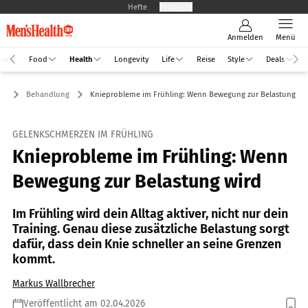
Hefte
Produkte
Anmelden
Menü
ess
Food
Health
Longevity
Life
Reise
Style
Deals
th
Behandlung
Knieprobleme im Frühling: Wenn Bewegung zur Belastung wi
GELENKSCHMERZEN IM FRÜHLING
Knieprobleme im Frühling: Wenn
Bewegung zur Belastung wird
Im Frühling wird dein Alltag aktiver, nicht nur dein
Training. Genau diese zusätzliche Belastung sorgt
dafür, dass dein Knie schneller an seine Grenzen
kommt.
Markus Wallbrecher
Veröffentlicht am 02.04.2026