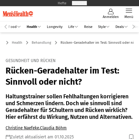
Hefte
Produkte
Anmelden
Menü
Food
Health
Longevity
Life
Reise
Style
Deals
Ne
Health
Behandlung
Rücken-Geradehalter im Test: Sinnvoll oder nicht
GESUNDHEIT UND RÜCKEN
Rücken-Geradehalter im Test:
Sinnvoll oder nicht?
Haltungstrainer sollen Fehlhaltungen korrigieren
und Schmerzen lindern. Doch wie sinnvoll sind
Geradehalter für SChultern und Rücken wirklich?
Hier erfährst du Wirkung, Nutzen und Alternativen.
Christine Naefeke
,
Claudia Böhm
Zuletzt aktualisiert am 01.10.2025