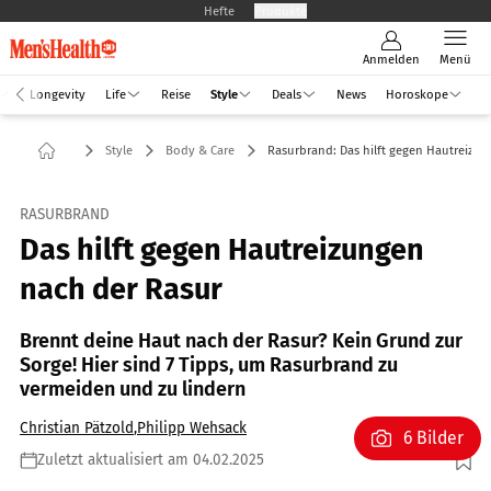
Hefte
Produkte
Anmelden
Menü
Longevity
Life
Reise
Style
Deals
News
Horoskope
Style
Body & Care
Rasurbrand: Das hilft gegen Hautreizu
RASURBRAND
Das hilft gegen Hautreizungen
nach der Rasur
Brennt deine Haut nach der Rasur? Kein Grund zur
Sorge! Hier sind 7 Tipps, um Rasurbrand zu
vermeiden und zu lindern
Christian Pätzold
,
Philipp Wehsack
6 Bilder
Zuletzt aktualisiert am 04.02.2025
Foto: Shutterstock.com/Prostock-studio