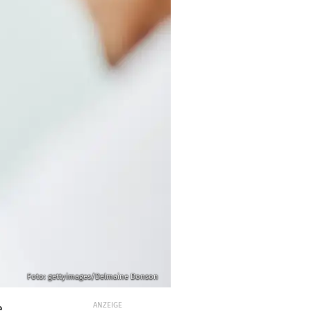
Foto: gettyimages/Delmaine Donson
ANZEIGE
e