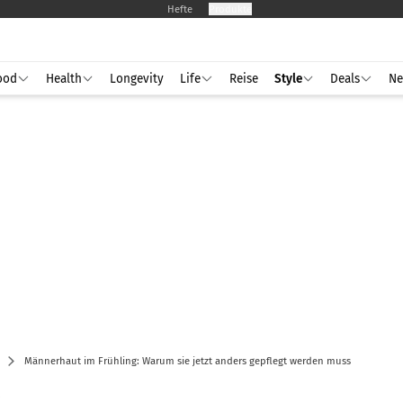
Hefte
Produkte
ood
Health
Longevity
Life
Reise
Style
Deals
Ne
Männerhaut im Frühling: Warum sie jetzt anders gepflegt werden muss
R