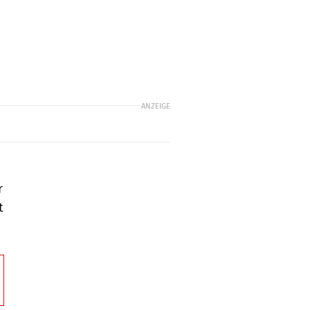
ANZEIGE
r
t