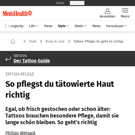
Hefte
Produkte
Anmelden
Menü
Longevity
Life
Reise
Style
Deals
News
Horoskope
Style
Body & Care
Tattoo-Pflege: So geht es richtig
TATTOOS
Der Tattoo Guide
TATTOO-PFLEGE
So pflegst du tätowierte Haut
richtig
Egal, ob frisch gestochen oder schon älter:
Tattoos brauchen besondere Pflege, damit sie
lange schön bleiben. So geht’s richtig
Philipp Wehsack