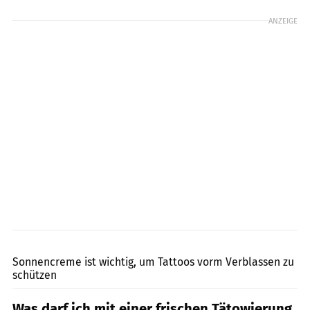
ANZEIGE
Leojuli / Shutterstock.com
Sonnencreme ist wichtig, um Tattoos vorm Verblassen zu
schützen
Was darf ich mit einer frischen Tätowierung