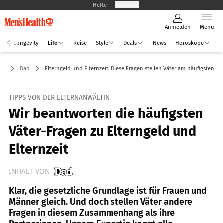
Hefte
Produkte
Anmelden
Menü
Longevity
Life
Reise
Style
Deals
News
Horoskope
ife
Dad
Elterngeld und Elternzeit: Diese Fragen stellen Väter am häufigsten
TIPPS VON DER ELTERNANWÄLTIN
Wir beantworten die häufigsten
Väter-Fragen zu Elterngeld und
Elternzeit
INHALT VON
Klar, die gesetzliche Grundlage ist für Frauen und
Männer gleich. Und doch stellen Väter andere
Fragen in diesem Zusammenhang als ihre