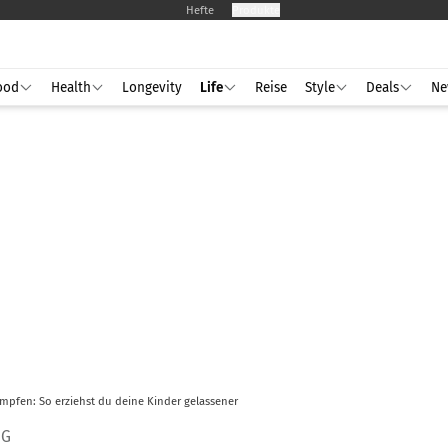
Hefte
Produkte
ood
Health
Longevity
Life
Reise
Style
Deals
Ne
mpfen: So erziehst du deine Kinder gelassener
NG