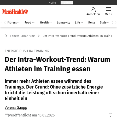
Hefte
Produkte
Anmelden
Menü
Fitness
Food
Health
Longevity
Life
Reise
Style
D
od
Fitness-Ernährung
Der Intra-Workout-Trend: Warum Athleten im Training 
ENERGIE-PUSH IM TRAINING
Der Intra-Workout-Trend: Warum
Athleten im Training essen
Immer mehr Athleten essen während des
Trainings. Der Grund: Ohne zusätzliche Energie
bricht die Leistung oft schon innerhalb einer
Einheit ein
Verena Gaupp
Veröffentlicht am 15.05.2026