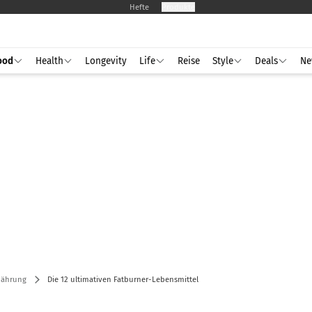
Hefte
Produkte
ood
Health
Longevity
Life
Reise
Style
Deals
Ne
nährung
Die 12 ultimativen Fatburner-Lebensmittel