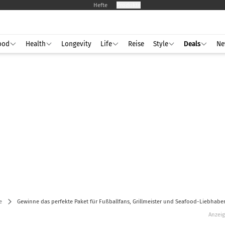
Hefte
Produkte
ood
Health
Longevity
Life
Reise
Style
Deals
Ne
e
Gewinne das perfekte Paket für Fußballfans, Grillmeister und Seafood-Liebhabe
Anzei