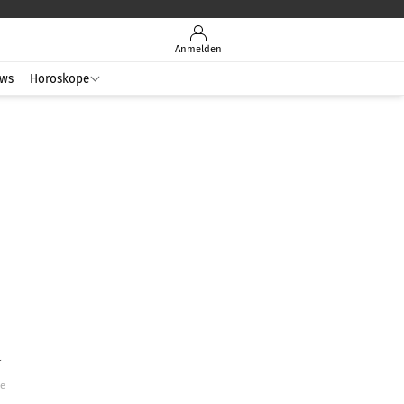
Anmelden
ws
Horoskope
r
ge