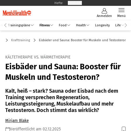
Hefte
Produkte
Anmelden
Menü
an
Trainingspläne
Fitness
Food
Health
Longevity
Life
ss
Krafttraining
Eisbäder und Sauna: Booster für Muskeln und Testosteron?
KÄLTETHERAPIE VS. WÄRMETHERAPIE
Eisbäder und Sauna: Booster für
Muskeln und Testosteron?
Kalt, heiß – stark? Sauna oder Eisbad nach dem
Training versprechen Regeneration,
Leistungssteigerung, Muskelaufbau und mehr
Testosteron. Doch stimmt das wirklich?
Mirjam Blake
Veröffentlicht am 02.12.2025