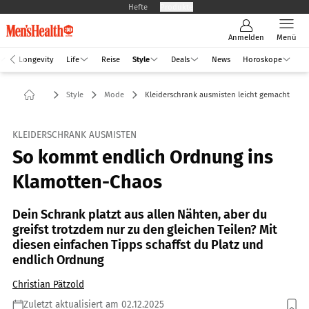
Hefte
Produkte
Anmelden
Menü
Longevity
Life
Reise
Style
Deals
News
Horoskope
Style
Mode
Kleiderschrank ausmisten leicht gemacht
KLEIDERSCHRANK AUSMISTEN
So kommt endlich Ordnung ins
Klamotten-Chaos
Dein Schrank platzt aus allen Nähten, aber du
greifst trotzdem nur zu den gleichen Teilen? Mit
diesen einfachen Tipps schaffst du Platz und
endlich Ordnung
Christian Pätzold
Zuletzt aktualisiert am 02.12.2025