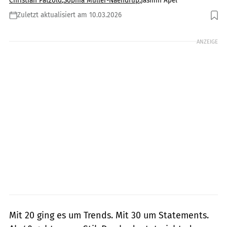
Christian Pätzold
,
Sophia Müller-Naendrup
,
Jasmin Apel
Zuletzt aktualisiert am 10.03.2026
Foto: gettyimages/Kiuikson
ANZEIGE
Mit 20 ging es um Trends. Mit 30 um Statements.