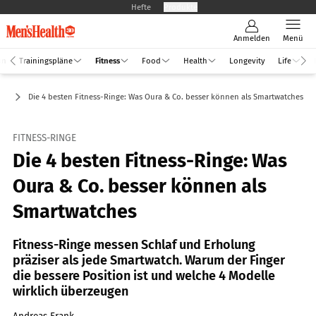
Hefte
Produkte
Anmelden
Menü
an
Trainingspläne
Fitness
Food
Health
Longevity
Life
or
Die 4 besten Fitness-Ringe: Was Oura & Co. besser können als Smartwatches
FITNESS-RINGE
Die 4 besten Fitness-Ringe: Was
Oura & Co. besser können als
Smartwatches
Fitness-Ringe messen Schlaf und Erholung
präziser als jede Smartwatch. Warum der Finger
die bessere Position ist und welche 4 Modelle
wirklich überzeugen