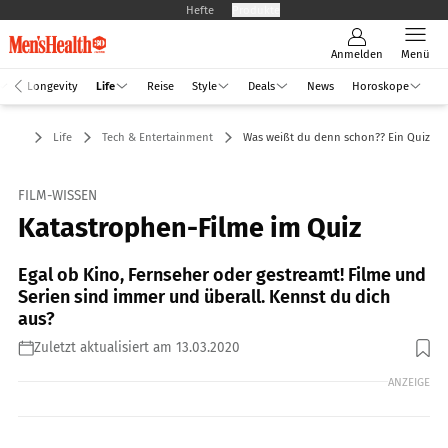
Hefte
Produkte
Anmelden
Menü
Longevity
Life
Reise
Style
Deals
News
Horoskope
Life
Tech & Entertainment
Was weißt du denn schon?? Ein Quiz
FILM-WISSEN
Katastrophen-Filme im Quiz
Egal ob Kino, Fernseher oder gestreamt! Filme und
Serien sind immer und überall. Kennst du dich
aus?
Zuletzt aktualisiert am 13.03.2020
ANZEIGE