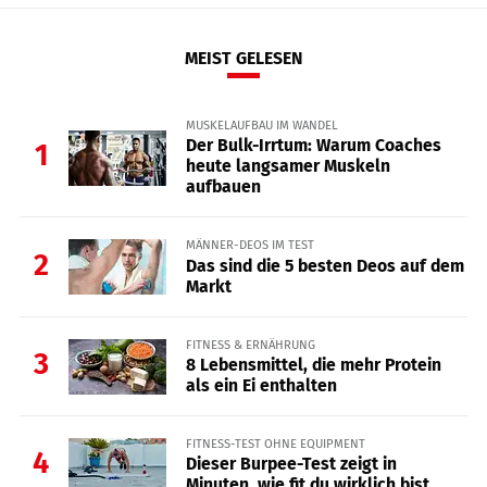
MEIST GELESEN
MUSKELAUFBAU IM WANDEL
Der Bulk-Irrtum: Warum Coaches
1
heute langsamer Muskeln
aufbauen
MÄNNER-DEOS IM TEST
2
Das sind die 5 besten Deos auf dem
Markt
FITNESS & ERNÄHRUNG
3
8 Lebensmittel, die mehr Protein
als ein Ei enthalten
FITNESS-TEST OHNE EQUIPMENT
4
Dieser Burpee-Test zeigt in
Minuten, wie fit du wirklich bist