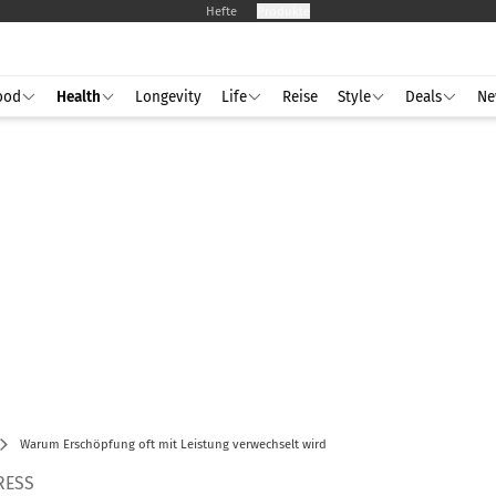
Hefte
Produkte
ood
Health
Longevity
Life
Reise
Style
Deals
Ne
Warum Erschöpfung oft mit Leistung verwechselt wird
RESS