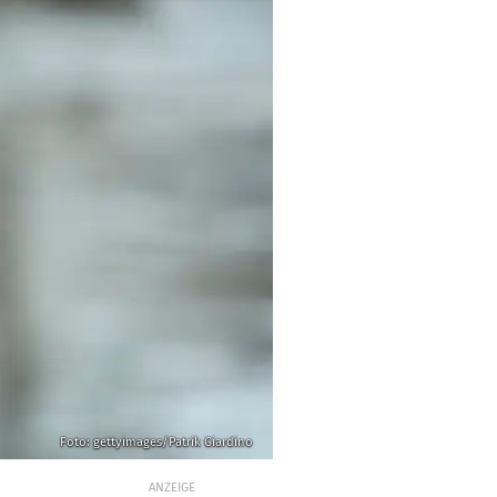
Foto: gettyimages/Patrik Giardino
ANZEIGE