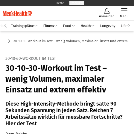
Hefte
Produkte
Anmelden
Menü
Plan
Trainingspläne
Fitness
Food
Health
Longevity
Life
ing
30-10-30-Workout im Test – wenig Volumen, maximaler Einsatz und extrem effe
30-10-30-WORKOUT IM TEST
30-10-30-Workout im Test –
wenig Volumen, maximaler
Einsatz und extrem effektiv
Diese High-Intensity-Methode bringt satte 90
Sekunden Spannung in jeden Satz. Reichen 7
Arbeitssätze wirklich für messbare Fortschritte?
Hier der Test