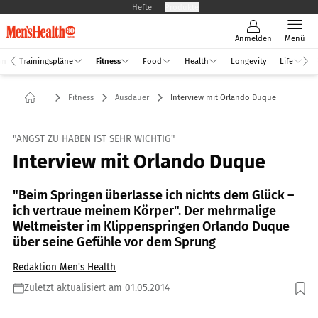
Hefte
Produkte
Anmelden
Menü
an
Trainingspläne
Fitness
Food
Health
Longevity
Life
Fitness
Ausdauer
Interview mit Orlando Duque
"ANGST ZU HABEN IST SEHR WICHTIG"
Interview mit Orlando Duque
"Beim Springen überlasse ich nichts dem Glück –
ich vertraue meinem Körper". Der mehrmalige
Weltmeister im Klippenspringen Orlando Duque
über seine Gefühle vor dem Sprung
Redaktion Men's Health
Zuletzt aktualisiert am 01.05.2014
Foto: RedBull Content Pool