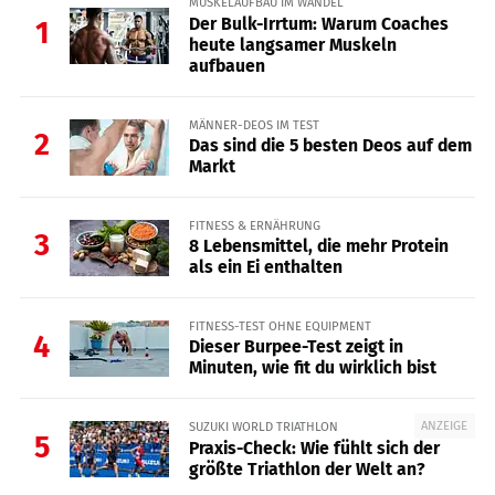
MUSKELAUFBAU IM WANDEL
Der Bulk-Irrtum: Warum Coaches
1
heute langsamer Muskeln
aufbauen
MÄNNER-DEOS IM TEST
2
Das sind die 5 besten Deos auf dem
Markt
FITNESS & ERNÄHRUNG
3
8 Lebensmittel, die mehr Protein
als ein Ei enthalten
FITNESS-TEST OHNE EQUIPMENT
4
Dieser Burpee-Test zeigt in
Minuten, wie fit du wirklich bist
ANZEIGE
SUZUKI WORLD TRIATHLON
5
Praxis-Check: Wie fühlt sich der
größte Triathlon der Welt an?