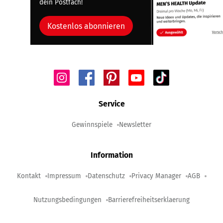
dein Postfach!
Kostenlos abonnieren
Service
Gewinnspiele
Newsletter
Information
Kontakt
Impressum
Datenschutz
Privacy Manager
AGB
Nutzungsbedingungen
Barrierefreiheitserklaerung