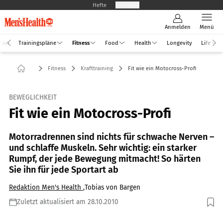
Hefte
Produkte
Anmelden
Menü
Plan
Trainingspläne
Fitness
Food
Health
Longevity
Life
Fitness
Krafttraining
Fit wie ein Motocross-Profi
BEWEGLICHKEIT
Fit wie ein Motocross-Profi
Motorradrennen sind nichts für schwache Nerven –
und schlaffe Muskeln. Sehr wichtig: ein starker
Rumpf, der jede Bewegung mitmacht! So härten
Sie ihn für jede Sportart ab
Redaktion Men's Health
,
Tobias von Bargen
Zuletzt aktualisiert am 28.10.2010
Foto: Shutterstock