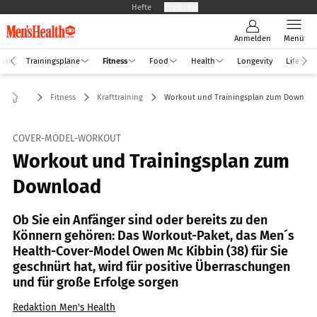
Hefte
Produkte
Anmelden
Menü
Plan
Trainingspläne
Fitness
Food
Health
Longevity
Life
Fitness
Krafttraining
Workout und Trainingsplan zum Downloa
COVER-MODEL-WORKOUT
Workout und Trainingsplan zum
Download
Ob Sie ein Anfänger sind oder bereits zu den
Könnern gehören: Das Workout-Paket, das Men´s
Health-Cover-Model Owen Mc Kibbin (38) für Sie
geschnürt hat, wird für positive Überraschungen
und für große Erfolge sorgen
Redaktion Men's Health