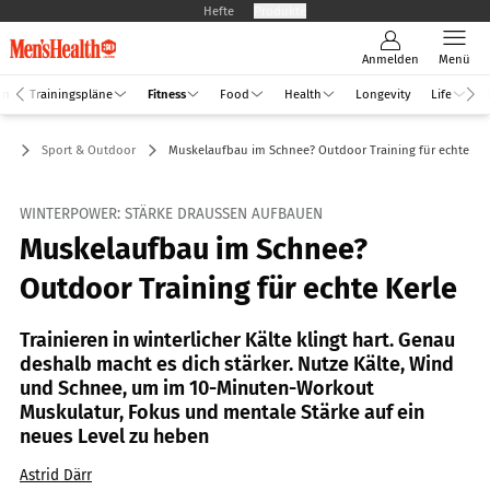
Hefte
Produkte
Anmelden
Menü
an
Trainingspläne
Fitness
Food
Health
Longevity
Life
ss
Sport & Outdoor
Muskelaufbau im Schnee? Outdoor Training für echte Ker
WINTERPOWER: STÄRKE DRAUSSEN AUFBAUEN
Muskelaufbau im Schnee?
Outdoor Training für echte Kerle
Trainieren in winterlicher Kälte klingt hart. Genau
deshalb macht es dich stärker. Nutze Kälte, Wind
und Schnee, um im 10-Minuten-Workout
Muskulatur, Fokus und mentale Stärke auf ein
neues Level zu heben
Astrid Därr