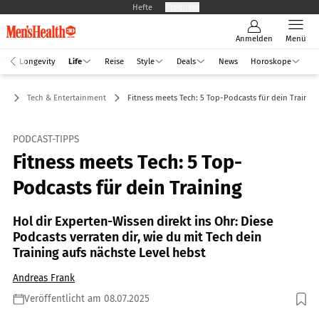
Hefte
Produkte
Anmelden
Menü
Longevity
Life
Reise
Style
Deals
News
Horoskope
fe
Tech & Entertainment
Fitness meets Tech: 5 Top-Podcasts für dein Trainin
PODCAST-TIPPS
Fitness meets Tech: 5 Top-
Podcasts für dein Training
Hol dir Experten-Wissen direkt ins Ohr: Diese
Podcasts verraten dir, wie du mit Tech dein
Training aufs nächste Level hebst
Andreas Frank
Veröffentlicht am 08.07.2025
Foto: insta_photos / GettyImages