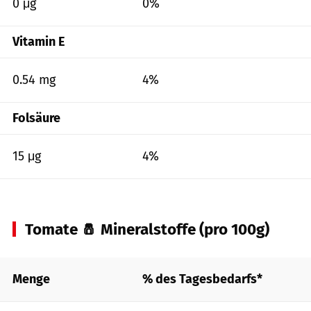
0 μg
0%
Vitamin E
0.54 mg
4%
Folsäure
15 μg
4%
Tomate 🧂 Mineralstoffe (pro 100g)
Menge
% des Tagesbedarfs*