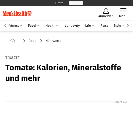
Hefte
Produkte
Anmelden
Menü
Fitness
Food
Health
Longevity
Life
Reise
Style
D
Food
Nährwerte
TOMATE
Tomate: Kalorien, Mineralstoffe
und mehr
Foto: GettyImages/ fcafotodigital
ANZEIGE