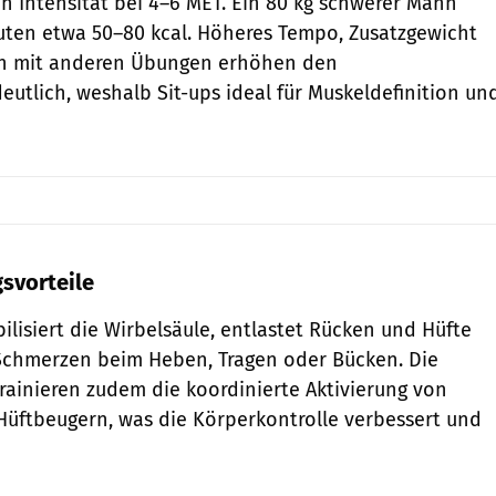
ch Intensität bei 4–6 MET. Ein 80 kg schwerer Mann
uten etwa 50–80 kcal. Höheres Tempo, Zusatzgewicht
n mit anderen Übungen erhöhen den
eutlich, weshalb Sit-ups ideal für Muskeldefinition un
gsvorteile
bilisiert die Wirbelsäule, entlastet Rücken und Hüfte
 Schmerzen beim Heben, Tragen oder Bücken. Die
ainieren zudem die koordinierte Aktivierung von
üftbeugern, was die Körperkontrolle verbessert und