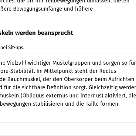
nches, die oft nur Teilbewegungen umfassen, bieten
rößere Bewegungsumfänge und höhere
.
uskeln werden beansprucht
Gymvisual
ei Sit-ups.
ine Vielzahl wichtiger Muskelgruppen und sorgen so für
ore-Stabilität. Im Mittelpunkt steht der Rectus
ade Bauchmuskel, der den Oberkörper beim Aufrichten
d für die sichtbare Definition sorgt. Gleichzeitig werde
uskeln (Obliquus externus und internus) aktiviert, di
ewegungen stabilisieren und die Taille formen.