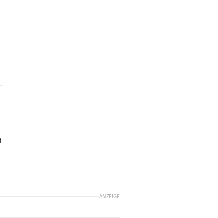
n
e
ANZEIGE