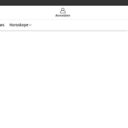
Anmelden
ws
Horoskope