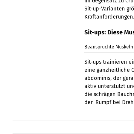
Im Gegensatz zu Cru
Sit-up-Varianten g
Kraftanforderungen
Sit-ups: Diese M
Beanspruchte Muskeln b
Sit-ups trainieren e
eine ganzheitliche C
abdominis, der ger
aktiv unterstützt un
die schrägen Bauchm
den Rumpf bei Drehb