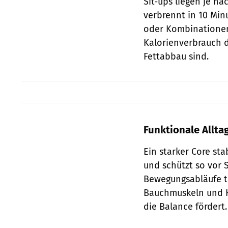
Sit-ups liegen je na
verbrennt in 10 Min
oder Kombinatione
Kalorienverbrauch d
Fettabbau sind.
Funktionale Allta
Ein starker Core sta
und schützt so vor
Bewegungsabläufe tr
Bauchmuskeln und H
die Balance fördert.