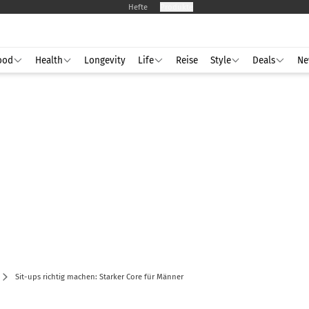
Hefte
Produkte
ood
Health
Longevity
Life
Reise
Style
Deals
Ne
Sit-ups richtig machen: Starker Core für Männer