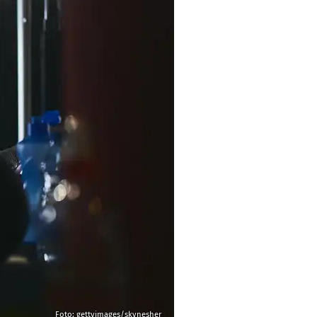
Foto: gettyimages/skynesher