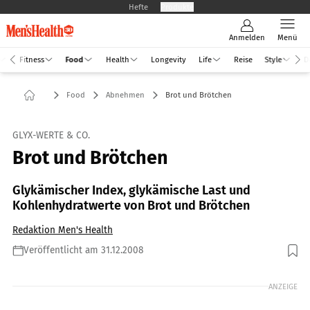
Hefte
Produkte
Anmelden
Menü
Fitness
Food
Health
Longevity
Life
Reise
Style
D
Food
Abnehmen
Brot und Brötchen
GLYX-WERTE & CO.
Brot und Brötchen
Glykämischer Index, glykämische Last und
Kohlenhydratwerte von Brot und Brötchen
Redaktion Men's Health
Veröffentlicht am 31.12.2008
Foto: Shutterstock / monticello
ANZEIGE