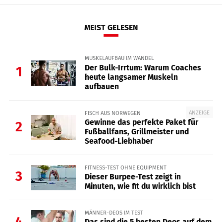
MEIST GELESEN
MUSKELAUFBAU IM WANDEL
Der Bulk-Irrtum: Warum Coaches
1
heute langsamer Muskeln
aufbauen
ANZEIGE
FISCH AUS NORWEGEN
Gewinne das perfekte Paket für
2
Fußballfans, Grillmeister und
Seafood-Liebhaber
FITNESS-TEST OHNE EQUIPMENT
3
Dieser Burpee-Test zeigt in
Minuten, wie fit du wirklich bist
MÄNNER-DEOS IM TEST
4
Das sind die 5 besten Deos auf dem