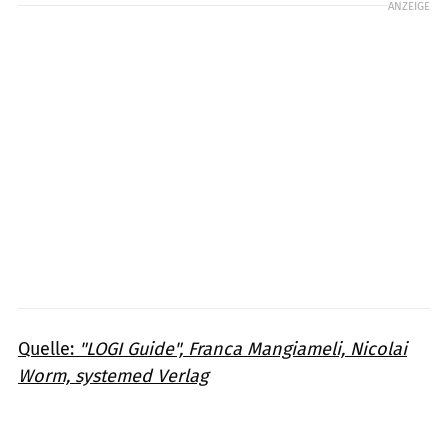
ANZEIGE
Quelle:
"LOGI Guide", Franca Mangiameli, Nicolai
Worm, systemed Verlag